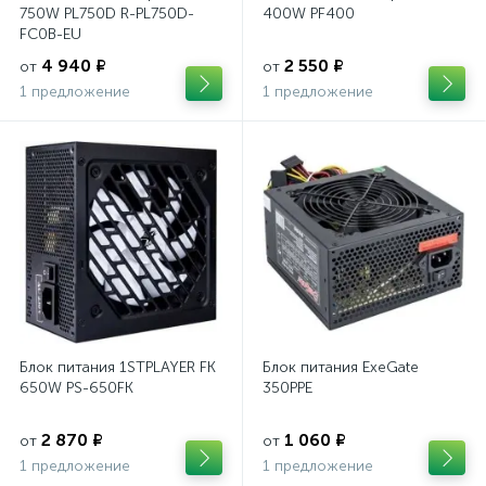
750W PL750D R-PL750D-
400W PF400
FC0B-EU
4 940 ₽
2 550 ₽
от
от
1 предложение
1 предложение
Блок питания 1STPLAYER FK
Блок питания ExeGate
650W PS-650FK
350PPE
2 870 ₽
1 060 ₽
от
от
1 предложение
1 предложение