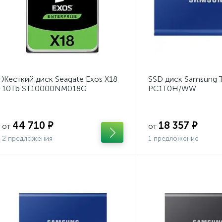
Жесткий диск Seagate Exos X18
SSD диск Samsung 
10Tb ST10000NM018G
PC1T0H/WW
44 710 ₽
18 357 ₽
от
от
2 предложения
1 предложение