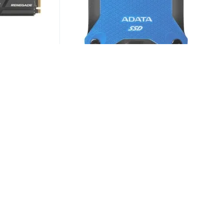
ury
SSD диск ADATA SD620 1Tb
RDK/4000G
SD620-1TCBL
13 580 ₽
от
2 предложения