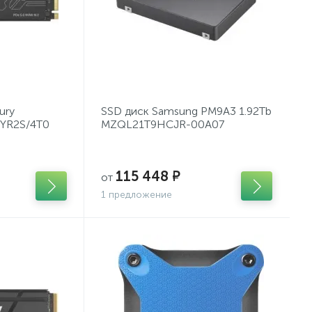
ury
SSD диск Samsung PM9A3 1.92Tb
FYR2S/4T0
MZQL21T9HCJR-00A07
115 448 ₽
от
1 предложение