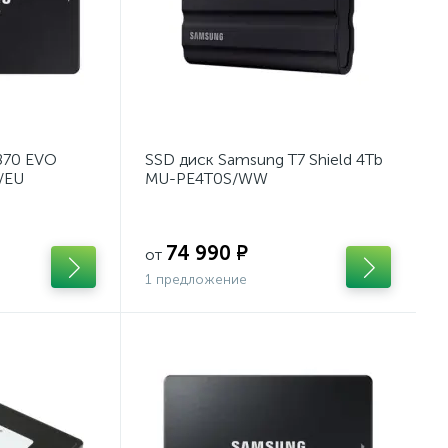
870 EVO
SSD диск Samsung T7 Shield 4Tb
/EU
MU-PE4T0S/WW
74 990 ₽
от
1 предложение