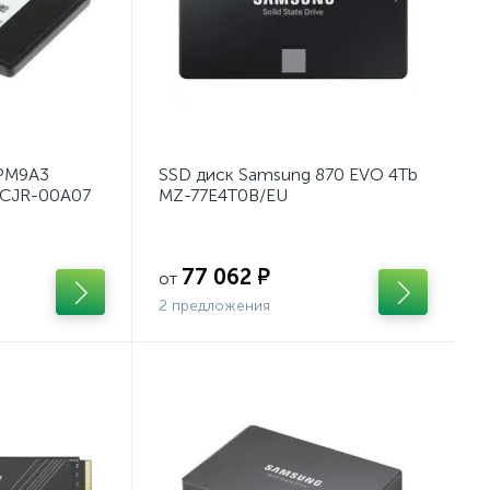
 PM9A3
SSD диск Samsung 870 EVO 4Tb
CJR-00A07
MZ-77E4T0B/EU
77 062 ₽
от
2 предложения