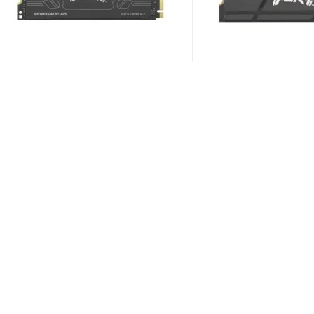
SSD диск Kingston Fury
SSD диск Kingston F
Renegade G5 8Tb SFYR2D/8T1
Renegade 4Tb SFY
169 028 ₽
40 800 ₽
от
от
1 предложение
2 предложения