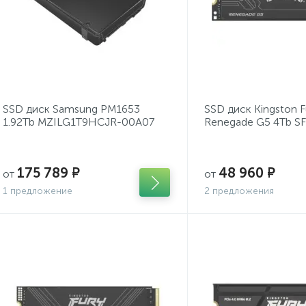
SSD диск Samsung PM1653
SSD диск Kingston F
1.92Tb MZILG1T9HCJR-00A07
Renegade G5 4Tb S
175 789 ₽
48 960 ₽
от
от
1 предложение
2 предложения