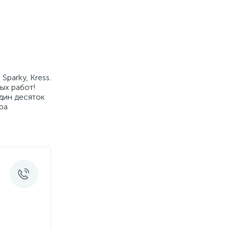
parky, Kress.
ых работ!
дин десяток
ра