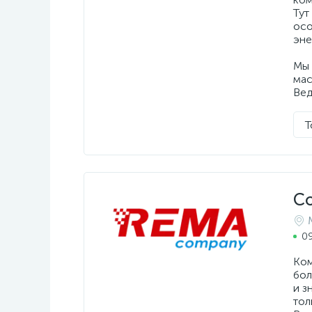
Тут
осо
эне
Мы 
мас
Вед
Т
C
09
Ком
бол
и з
тол