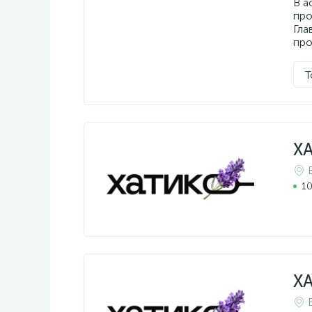
В а
про
Гла
про
Т
ХА
10
ХА