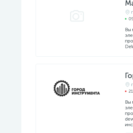
М
09
Вы 
эле
про
DeW
Г
21
Вы 
эле
про
dew
инс