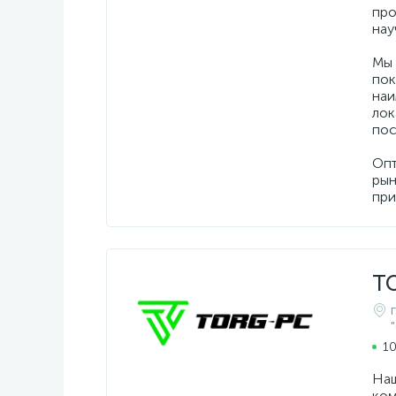
про
нау
Мы 
пок
наи
лок
пос
Опт
рын
при
T
10
Наш
ком