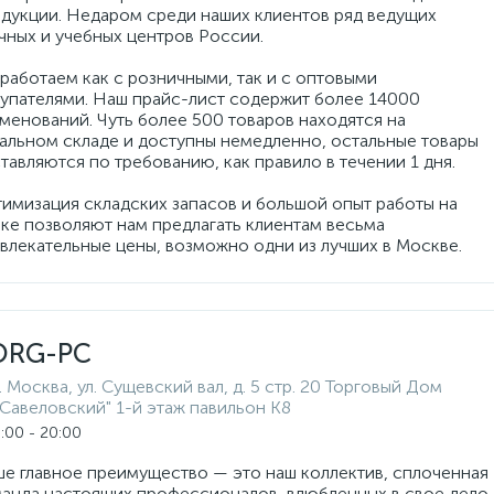
дукции. Недаром среди наших клиентов ряд ведущих
чных и учебных центров России.
работаем как с розничными, так и с оптовыми
упателями. Наш прайс-лист содержит более 14000
менований. Чуть более 500 товаров находятся на
альном складе и доступны немедленно, остальные товары
тавляются по требованию, как правило в течении 1 дня.
имизация складских запасов и большой опыт работы на
ке позволяют нам предлагать клиентам весьма
влекательные цены, возможно одни из лучших в Москве.
ORG-PC
г. Москва, ул. Сущевский вал, д. 5 стр. 20 Торговый Дом
"Савеловский" 1-й этаж павильон К8
:00 - 20:00
е главное преимущество — это наш коллектив, сплоченная
анда настоящих профессионалов, влюбленных в свое дело.