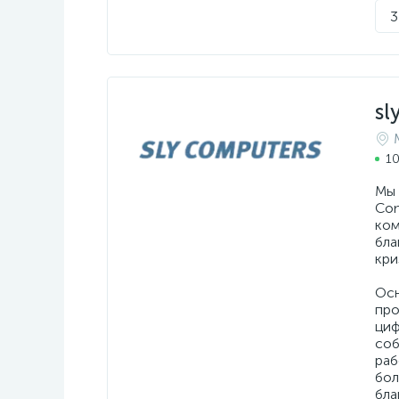
3
sl
10
Мы 
Com
ком
бла
кри
Осн
про
циф
соб
раб
бол
бла