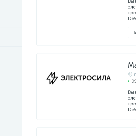
Вы 
эле
про
DeW
Т
М
09
Вы 
эле
про
DeW